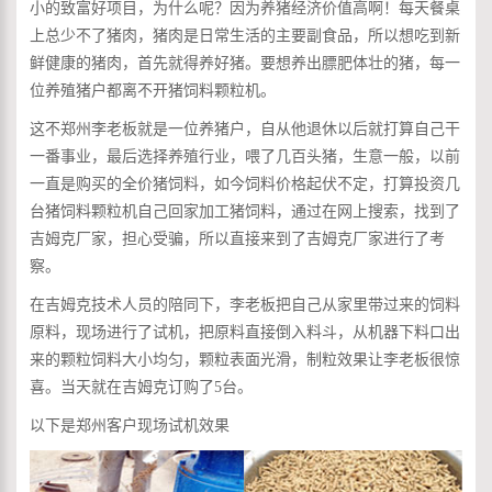
小的致富好项目，为什么呢？因为养猪经济价值高啊！每天餐桌
上总少不了猪肉，猪肉是日常生活的主要副食品，所以想吃到新
鲜健康的猪肉，首先就得养好猪。要想养出膘肥体壮的猪，每一
位养殖猪户都离不开猪饲料颗粒机。
这不郑州李老板就是一位养猪户，自从他退休以后就打算自己干
一番事业，最后选择养殖行业，喂了几百头猪，生意一般，以前
一直是购买的全价猪饲料，如今饲料价格起伏不定，打算投资几
台猪饲料颗粒机自己回家加工猪饲料，通过在网上搜索，找到了
吉姆克厂家，担心受骗，所以直接来到了吉姆克厂家进行了考
察。
在吉姆克技术人员的陪同下，李老板把自己从家里带过来的饲料
原料，现场进行了试机，把原料直接倒入料斗，从机器下料口出
来的颗粒饲料大小均匀，颗粒表面光滑，制粒效果让李老板很惊
喜。当天就在吉姆克订购了5台。
以下是郑州客户现场试机效果